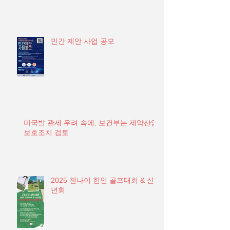
민간 제안 사업 공모
미국발 관세 우려 속에, 보건부는 제약산업
보호조치 검토
2025 첸나이 한인 골프대회 & 신
년회