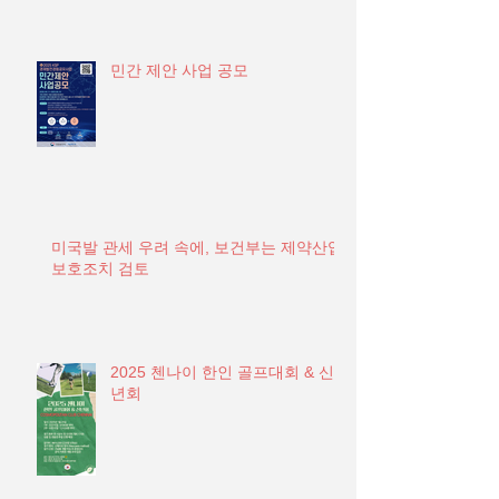
민간 제안 사업 공모
미국발 관세 우려 속에, 보건부는 제약산업
보호조치 검토
2025 첸나이 한인 골프대회 & 신
년회