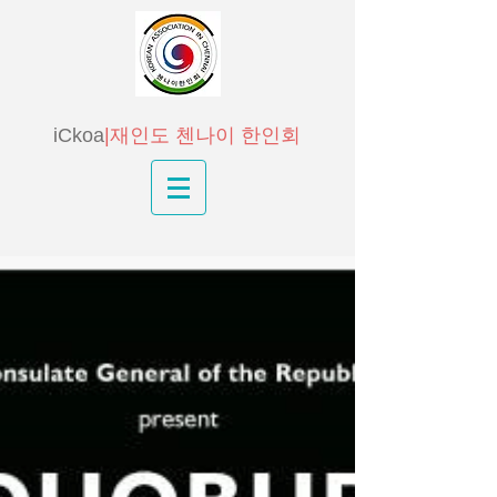
iCkoa
|재인도 첸나이 한인회