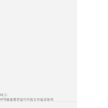
태그:
ATB
몸을통한알아차림
오르빌공동체