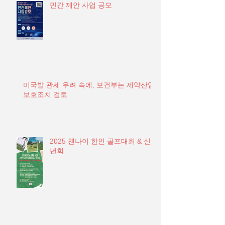
민간 제안 사업 공모
미국발 관세 우려 속에, 보건부는 제약산업
보호조치 검토
2025 첸나이 한인 골프대회 & 신
년회