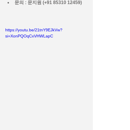
문의 : 문지원 (+91 85310 12459)
https://youtu.be/21tnY9EJkVw?
si=XonPQOqCxVHWLapC