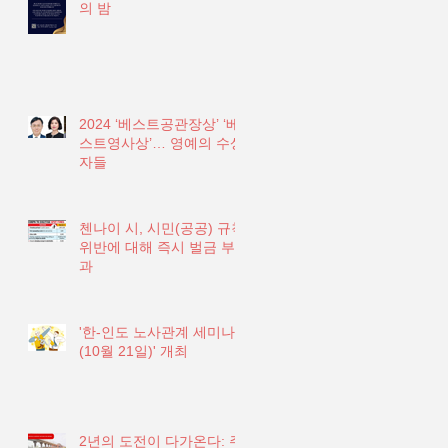
의 밤
2024 ‘베스트공관장상’ ‘베
스트영사상’… 영예의 수상
자들
첸나이 시, 시민(공공) 규칙
위반에 대해 즉시 벌금 부
과
'한-인도 노사관계 세미나
(10월 21일)' 개최
2년의 도전이 다가온다: 주