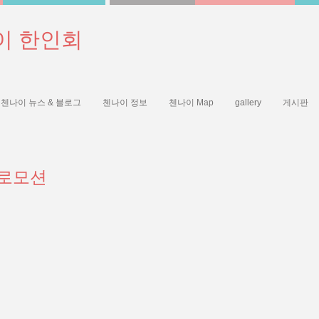
이 한인회
첸나이 뉴스 & 블로그
첸나이 정보
첸나이 Map
gallery
게시판
프로모션