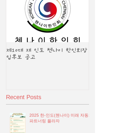
제10대 재 인도 첸나이 한인회장
입후보 공고
Recent Posts
2025 한-인도(첸나이) 미래 자동차
파트너링 플라자