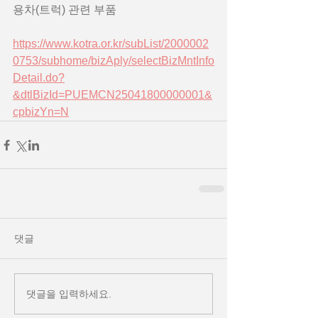
용차(트럭) 관련 부품
https://www.kotra.or.kr/subList/2000002
0753/subhome/bizAply/selectBizMntInfo
Detail.do?
&dtlBizId=PUEMCN25041800000001&
cpbizYn=N
댓글
댓글을 입력하세요.