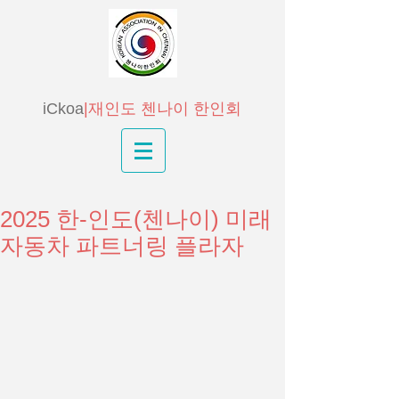
iCkoa
|재인도 첸나이 한인회
2025 한-인도(첸나이) 미래
자동차 파트너링 플라자