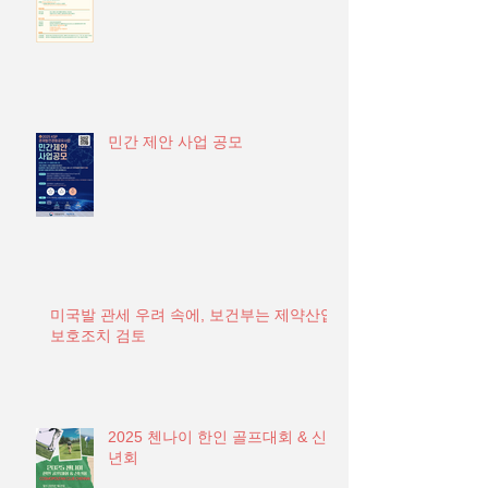
민간 제안 사업 공모
미국발 관세 우려 속에, 보건부는 제약산업
보호조치 검토
2025 첸나이 한인 골프대회 & 신
년회