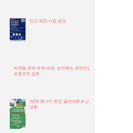
민간 제안 사업 공모
미국발 관세 우려 속에, 보건부는 제약산업
보호조치 검토
2025 첸나이 한인 골프대회 & 신
년회