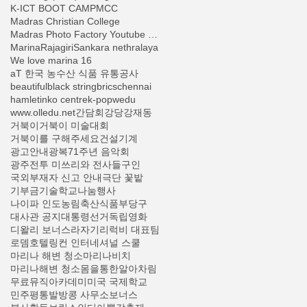
K-ICT BOOT CAMP
MCC
Madras Christian College
Madras Photo Factory Youtube Channel
Marina
Rajagiri
Sankara nethralaya
We love marina 16
aT 한국 농수산 식품 유통공사
beautiful
black string
brics
chennai
hamlet
inko centre
k-pop
wedu
www.olledu.net
간담회
강당
강재동
거북이
거북이 미술대회
거북이를 구해주세요
건설기계
광고안내
광복71주년 음악회
광주전투 미쓰리와 전사들
구인
국외부재자 신고 안내
극단 꽃밭
기부금
기술학교
나눔행사
나이파 인도
농림축산식품부
당구
대사관 공지
대통령선거
독립영화
디왈리 보너스
라자기리
럭비 대표팀
로뎀호텔
링컨 인터네셔널 스쿨
마리나 해변 청소
마리나비치
마리나해변 청소
몸을통한알아차림
무료
뮤직아카데미
미국 국제학교
민주평통
발
방콩 사무소
보너스