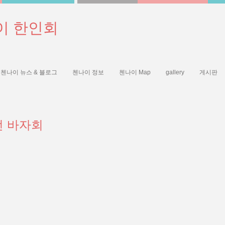
이 한인회
첸나이 뉴스 & 블로그
첸나이 정보
첸나이 Map
gallery
게시판
자선 바자회