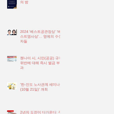
의 밤
2024 ‘베스트공관장상’ ‘베
스트영사상’… 영예의 수상
자들
첸나이 시, 시민(공공) 규칙
위반에 대해 즉시 벌금 부
과
'한-인도 노사관계 세미나
(10월 21일)' 개최
2년의 도전이 다가온다: 주