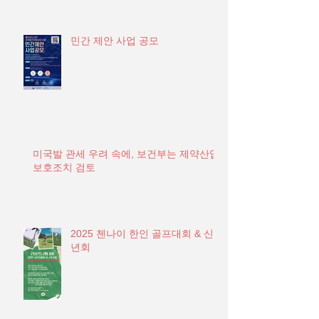
민간 제안 사업 공모
미국발 관세 우려 속에, 보건부는 제약산업
보호조치 검토
2025 첸나이 한인 골프대회 & 신
년회